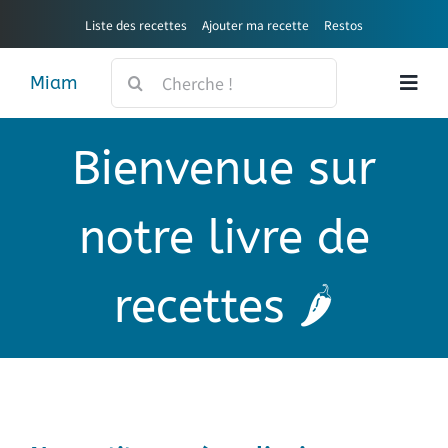
Passer
Liste des recettes
Ajouter ma recette
Restos
au
contenu
Rechercher:
Miam
Bienvenue sur
notre livre de
recettes 🌶